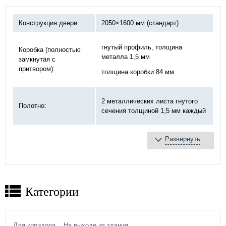
Конструкция двери:
2050×1600 мм (стандарт)
гнутый профиль, толщина
Коробка (полностью
металла 1,5 мм
замкнутая с
притвором):
толщина коробки 84 мм
2 металлических листа гнутого
Полотно:
сечения толщиной 1,5 мм каждый
Развернуть
базальтовая плита
Противопожарное
терморасширяющаяся
заполнение:
лента
противодымное уплотнение
Категории
Замок:
«DOORLOCK»
Дверная ручка:
«Антипаника» пуш-бар «Страж»
Для коридора
На выходе из здания