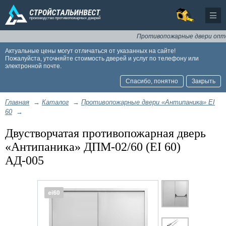
Противопожарные двери оптом и в
Актуальные цены могут отличаться от указанных на сайте!
Пожалуйста, уточняйте стоимость дверей и услуг по телефону или
электронной почте.
Спасибо, понятно
Закрыть
Главная
→
Каталог
→
Противопожарные двери «Антипаника» EI
60
→
Двустворчатая противопожарная дверь
«Антипаника» ДПМ-02/60 (EI 60)
АД-005