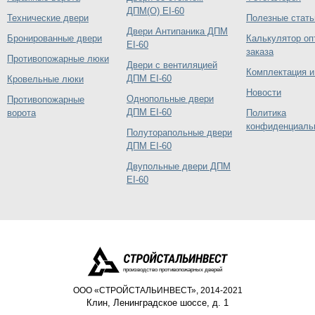
ДПМ(О) EI-60
Технические двери
Полезные стать
Двери Антипаника ДПМ
Бронированные двери
Калькулятор оп
EI-60
заказа
Противопожарные люки
Двери с вентиляцией
Комплектация и
ДПМ EI-60
Кровельные люки
Новости
Однопольные двери
Противопожарные
ДПМ EI-60
ворота
Политика
конфиденциаль
Полуторапольные двери
ДПМ EI-60
Двупольные двери ДПМ
EI-60
производство противопожарных дверей
ООО «СТРОЙСТАЛЬИНВЕСТ», 2014-2021
Клин
,
Ленинградское шоссе, д. 1