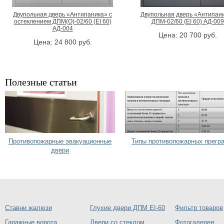
Двупольная дверь «Антипаника» с
Двупольная дверь «Антипан
остеклением ДПМ(О)-02/60 (EI 60)
ДПМ-02/60 (EI 60) АД-009
АД-004
Цена:
20 700
руб.
Цена:
24 800
руб.
Полезные статьи
Противопожарные эвакуационные
Типы противопожарных прегр
двери
Ставни жалюзи
Глухие двери ДПМ EI-60
Фильтр товаров
Гаражные ворота
Двери со стеклом
Фотогалерея