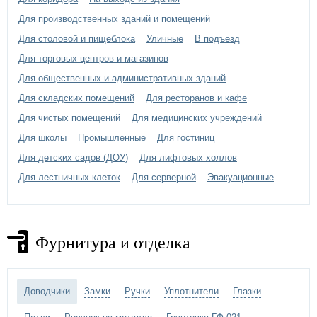
на закрытых подшипниках
Петли:
Для производственных зданий и помещений
диаметром 20 мм
Для столовой и пищеблока
Уличные
В подъезд
покраска - грунтовка ГФ-021 -
Отделка двери:
Для торговых центров и магазинов
выбрать цвет грунтовки
Для общественных и административных зданий
Для складских помещений
Для ресторанов и кафе
Для чистых помещений
Для медицинских учреждений
Для школы
Промышленные
Для гостиниц
Для детских садов (ДОУ)
Для лифтовых холлов
Для лестничных клеток
Для серверной
Эвакуационные
Фурнитура и отделка
Доводчики
Замки
Ручки
Уплотнители
Глазки